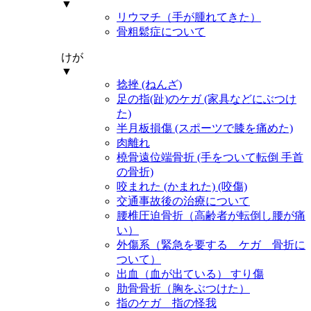
▼
リウマチ（手が腫れてきた）
骨粗鬆症について
けが
▼
捻挫 (ねんざ)
足の指(趾)のケガ (家具などにぶつけ
た)
半月板損傷 (スポーツで膝を痛めた)
肉離れ
橈骨遠位端骨折 (手をついて転倒 手首
の骨折)
咬まれた (かまれた) (咬傷)
交通事故後の治療について
腰椎圧迫骨折（高齢者が転倒し腰が痛
い）
外傷系（緊急を要する ケガ 骨折に
ついて）
出血（血が出ている） すり傷
肋骨骨折（胸をぶつけた）
指のケガ 指の怪我