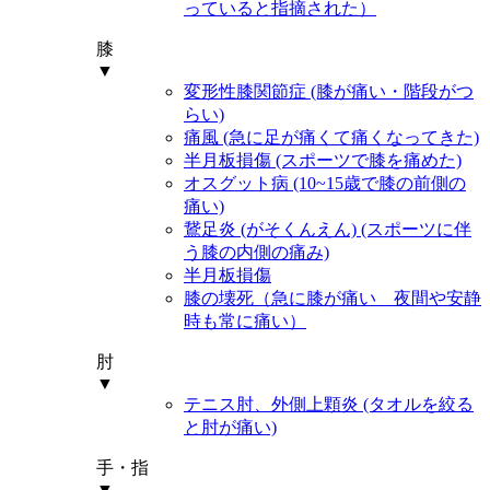
っていると指摘された）
膝
▼
変形性膝関節症 (膝が痛い・階段がつ
らい)
痛風 (急に足が痛くて痛くなってきた)
半月板損傷 (スポーツで膝を痛めた)
オスグット病 (10~15歳で膝の前側の
痛い)
鵞足炎 (がそくんえん) (スポーツに伴
う膝の内側の痛み)
半月板損傷
膝の壊死（急に膝が痛い 夜間や安静
時も常に痛い）
肘
▼
テニス肘、外側上顆炎 (タオルを絞る
と肘が痛い)
手・指
▼