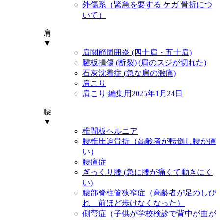
外傷系（緊急を要する ケガ 骨折につ
いて）
肩
▼
肩関節周囲炎 (四十肩・五十肩)
腱板損傷 (断裂) (肩のスジが切れた)
石灰沈着症 (急な肩の激痛)
肩こり
肩こり 編集用2025年1月24日
腰
▼
椎間板ヘルニア
腰椎圧迫骨折（高齢者が転倒し腰が痛
い）
腰痛症
ぎっくり腰 (急に腰が痛くて動きにく
い)
腰部脊柱管狭窄症（高齢者が足のしび
れ 前ほど歩けなくなった）
側弯症（子供が学校検診で背中が曲が