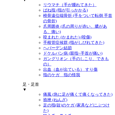
リウマチ（手が腫れてきた）
ばね指 (指が引っかかる)
橈骨遠位端骨折 (手をついて転倒 手首
の骨折)
爪周囲炎 (爪の周りが赤い、膿があ
る、痛い)
咬まれた (かまれた) (咬傷)
手根管症候群 (指がしびれてきた)
ヘバーデン結節
ドケルバン病 (親指~手首が痛い)
ガングリオン（手のしこり、できも
の）
出血（血が出ている） すり傷
指のケガ 指の怪我
足・足首
▼
痛風 (急に足が痛くて痛くなってきた)
捻挫 (ねんざ)
足の指(趾)のケガ (家具などにぶつけ
た)