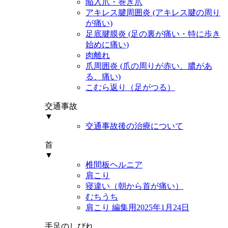
陥入爪・巻き爪
アキレス腱周囲炎 (アキレス腱の周り
が痛い)
足底腱膜炎 (足の裏が痛い・特に歩き
始めに痛い)
肉離れ
爪周囲炎 (爪の周りが赤い、膿があ
る、痛い)
こむら返り（足がつる）
交通事故
▼
交通事故後の治療について
首
▼
椎間板ヘルニア
肩こり
寝違い（朝から首が痛い）
むちうち
肩こり 編集用2025年1月24日
手足のしびれ